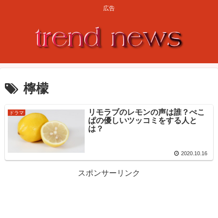
広告
檸檬
リモラブのレモンの声は誰？ぺこ
ドラマ
ぱの優しいツッコミをする人と
は？
2020.10.16
スポンサーリンク