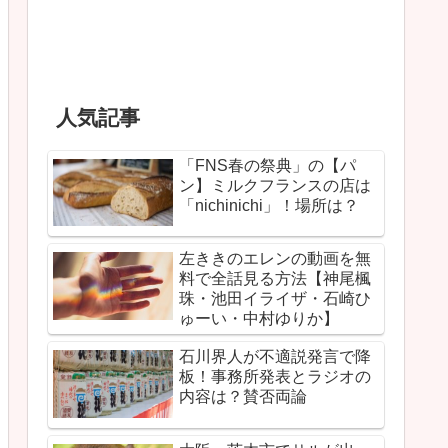
人気記事
「FNS春の祭典」の【パ
ン】ミルクフランスの店は
「nichinichi」！場所は？
左ききのエレンの動画を無
料で全話見る方法【神尾楓
珠・池田イライザ・石崎ひ
ゅーい・中村ゆりか】
石川界人が不適説発言で降
板！事務所発表とラジオの
内容は？賛否両論