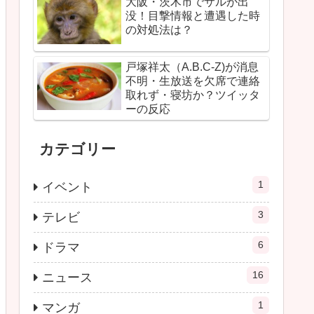
大阪・茨木市でサルが出
没！目撃情報と遭遇した時
の対処法は？
戸塚祥太（A.B.C-Z)が消息
不明・生放送を欠席で連絡
取れず・寝坊か？ツイッタ
ーの反応
カテゴリー
1
イベント
3
テレビ
6
ドラマ
16
ニュース
1
マンガ