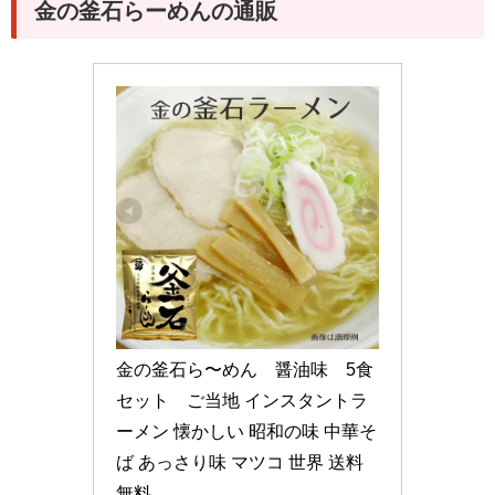
金の釜石らーめんの通販
金の釜石ら〜めん　醤油味　5食
セット　ご当地 インスタントラ
ーメン 懐かしい 昭和の味 中華そ
ば あっさり味 マツコ 世界 送料
無料