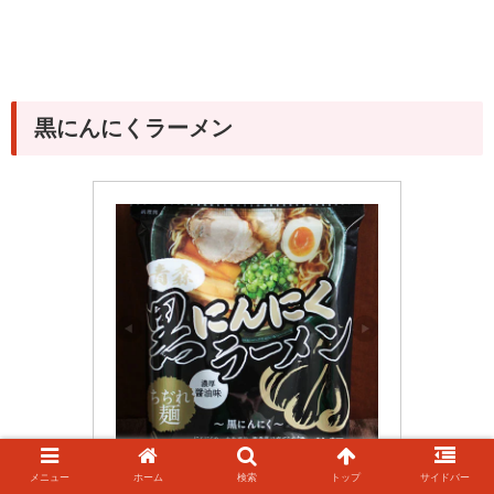
黒にんにくラーメン
メニュー
ホーム
検索
トップ
サイドバー
青森　濃厚　醤油味【黒にんに